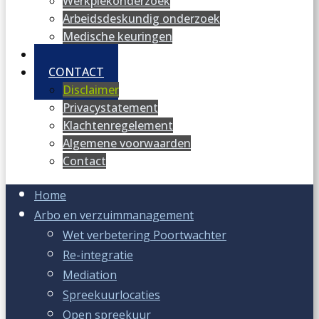
Werkplekonderzoek
Arbeidsdeskundig onderzoek
Medische keuringen
NIEUWS
CONTACT
Disclaimer
Privacystatement
Klachtenregelement
Algemene voorwaarden
Contact
Home
Arbo en verzuimmanagement
Wet verbetering Poortwachter
Re-integratie
Mediation
Spreekuurlocaties
Open spreekuur