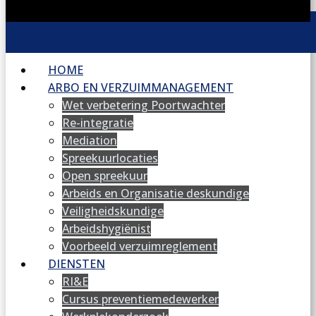
HOME
ARBO EN VERZUIMMANAGEMENT
Wet verbetering Poortwachter
Re-integratie
Mediation
Spreekuurlocaties
Open spreekuur
Arbeids en Organisatie deskundige
Veiligheidskundige
Arbeidshygiënist
Voorbeeld verzuimreglement
DIENSTEN
RI&E
Cursus preventiemedewerker